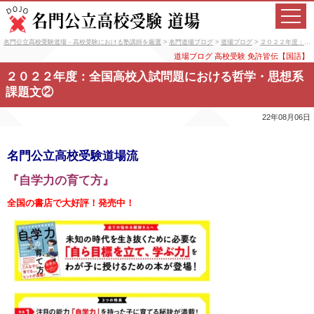
名門公立高校受験道場 - 高校受験における塾講師を厳選
>
名門道場ブログ
>
道場ブログ
>
２０２２年度：全国高校入試問題における哲学・思想系課題文②
道場ブログ
高校受験
免許皆伝【国語】
２０２２年度：全国高校入試問題における哲学・思想系
課題文②
22年08月06日
名門公立高校受験道場流
『自学力の育て方』
全国の書店で大好評！発売中！