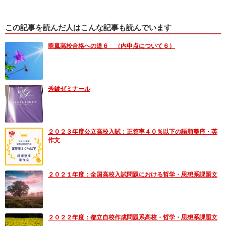
この記事を読んだ人はこんな記事も読んでいます
翠嵐高校合格への道６ （内申点について６）
秀鍵ゼミナール
２０２３年度公立高校入試：正答率４０％以下の語順整序・英
作文
２０２１年度：全国高校入試問題における哲学・思想系課題文
２０２２年度：都立自校作成問題系高校・哲学・思想系課題文