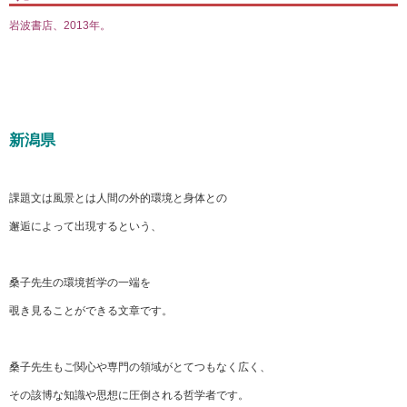
岩波書店、2013年。
新潟県
課題文は風景とは人間の外的環境と身体との
邂逅によって出現するという、
桑子先生の環境哲学の一端を
覗き見ることができる文章です。
桑子先生もご関心や専門の領域がとてつもなく広く、
その該博な知識や思想に圧倒される哲学者です。