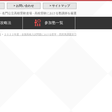
> お問い合わせ
> サイトマップ
 名門公立高校受験道場 - 高校受験における塾講師を厳選
攻略法
参加塾一覧
験
>
２０２２年度：全国高校入試問題における哲学・思想系課題文①