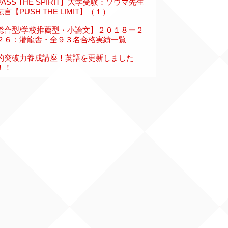
PASS THE SPIRIT】大学受験：ソウマ先生
言【PUSH THE LIMIT】（１）
総合型/学校推薦型・小論文】２０１８ー２
２６：潜龍舎・全９３名合格実績一覧
的突破力養成講座！英語を更新しました
！！