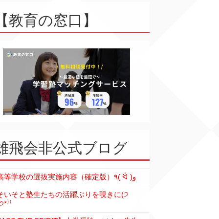
【教育の窓口】
雄飛会非公式ブログ
各高等学校の選抜実施内容（確定版）٩( ᐛ )و
そいそと塾生たちの活躍ぶりを覗きに(੭
੭*⁾⁾