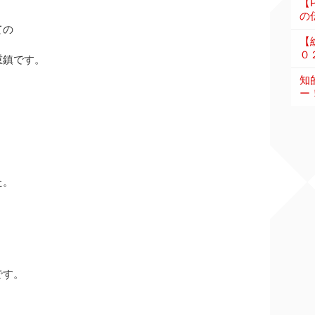
【
の伝
ての
【
０
重鎮です。
知
ー
た。
です。