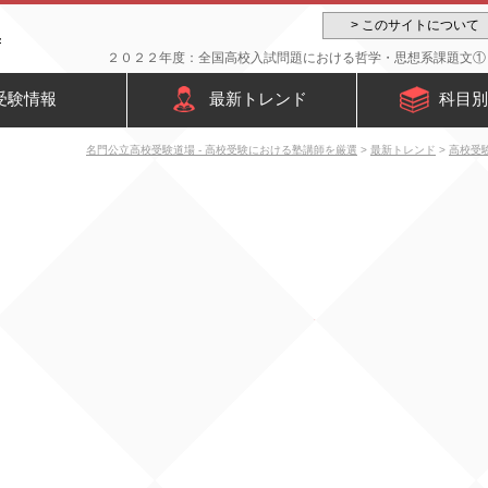
> このサイトについて
２０２２年度：全国高校入試問題における哲学・思想系課題文① -
受験情報
最新トレンド
科目別
名門公立高校受験道場 - 高校受験における塾講師を厳選
>
最新トレンド
>
高校受