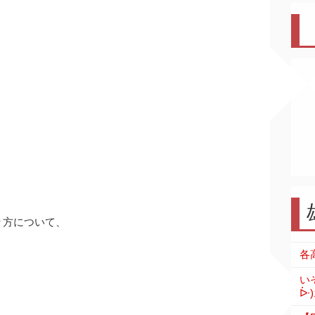
。
、
り方について、
い
ᐕ)