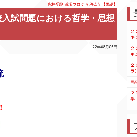
高校受験
道場ブログ
免許皆伝【国語】
校入試問題における哲学・思想
２
キ
22年08月05日
２
キ
２
ラ
流
高
２
学
！