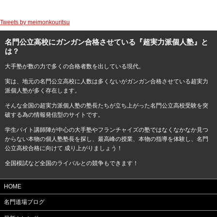
Tweets by meimonkouritsu
名門公立高校にガンガン合格させている『超実力派個人塾』と
は？
大手塾が数の力で多くの合格者数を出している現代。
実は、地元の名門公立高校に人数は多くないがガンガン合格させている超実力
派個人塾が多く存在します。
そんな全国の超実力派個人塾の塾長たちが立ち上がった名門公立高校受験を突
破する為の情報発信型のサイトです。
学生バイト講師陣が中心の大手塾やフランチャイズの塾ではなくなかなか見つ
からない本物の個人塾塾長を探し、最高峰の授業、本物の指導を体験し、名門
公立高校合格に向けて 成り上がりましょう！
全国模試など全国のライバルとの競争もできます！
HOME
名門道場ブログ