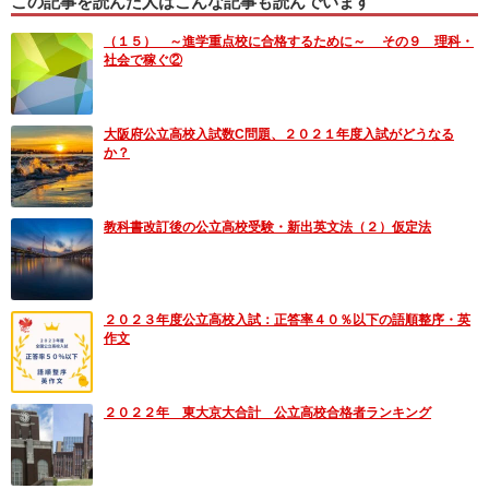
この記事を読んだ人はこんな記事も読んでいます
（１５） ～進学重点校に合格するために～ その９ 理科・
社会で稼ぐ②
大阪府公立高校入試数C問題、２０２１年度入試がどうなる
か？
教科書改訂後の公立高校受験・新出英文法（２）仮定法
２０２３年度公立高校入試：正答率４０％以下の語順整序・英
作文
２０２２年 東大京大合計 公立高校合格者ランキング