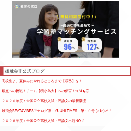
雄飛会非公式ブログ
高校生よ、夏休みにやれるところまで【尽己】を！
頂点への挑戦！チーム【積小為大】への伝言！٩( ᐛ )و②
２０２６年度：全国公立高校入試・評論文の最新潮流
雄飛会BEAT&VIBESアナログ版：YUUHI TIMES・第１０号 (੭ ᐕ)੭*⁾⁾
２０２６年度：全国公立高校入試・評論文出題NO.２