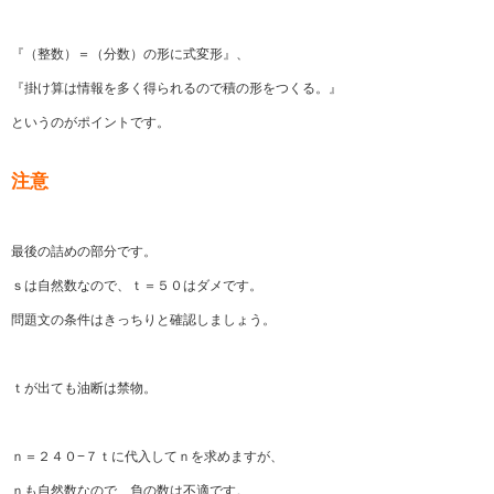
『（整数）＝（分数）の形に式変形』、
『掛け算は情報を多く得られるので積の形をつくる。』
というのがポイントです。
注意
最後の詰めの部分です。
ｓは自然数なので、ｔ＝５０はダメです。
問題文の条件はきっちりと確認しましょう。
ｔが出ても油断は禁物。
ｎ＝２４０−７ｔに代入してｎを求めますが、
ｎも自然数なので、負の数は不適です。