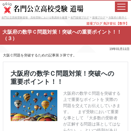
名門公立高校受験道場 - 高校受験における塾講師を厳選
>
名門道場ブログ
>
道場ブログ
>
大阪府の数学Ｃ問題対策！突破への重要ポイント！！（３）
道場ブログ
免許皆伝【数学】
大阪府の数学Ｃ問題対策！突破への重要ポイント！！
（３）
19年01月11日
大阪Ｃ問題を突破するための記事第３弾です。