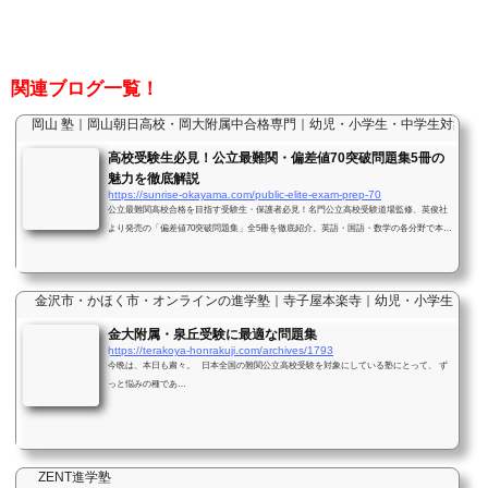
関連ブログ一覧！
岡山 塾｜岡山朝日高校・岡大附属中合格専門｜幼児・小学生・中学生対象｜
高校受験生必見！公立最難関・偏差値70突破問題集5冊の
魅力を徹底解説
https://sunrise-okayama.com/public-elite-exam-prep-70
公立最難関高校合格を目指す受験生・保護者必見！名門公立高校受験道場監修、英俊社
より発売の「偏差値70突破問題集」全5冊を徹底紹介。英語・国語・数学の各分野で本当
に実力が伸びる理由と、受験勉強を合格につなげる活用法をわかりやすく解説します。
金沢市・かほく市・オンラインの進学塾｜寺子屋本楽寺｜幼児・小学生・中
金大附属・泉丘受験に最適な問題集
https://terakoya-honrakuji.com/archives/1793
今晩は、本日も粛々。 日本全国の難関公立高校受験を対象にしている塾にとって、 ず
っと悩みの種であ…
ZENT進学塾