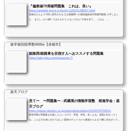
『偏差値70突破問題集 これは、良い』
https://ameblo.jp/z-e-n-t/entry-12915148057.html
英俊社さんより7/20に発売される 公立最難関への挑戦偏差値70突破問題集 入手しまし
た。 まだしっかり解いてみたわけじゃないけれど 中身を見て… これは、…
進学個別指導塾Willbe【赤穂市】
姫路西/姫路東を目指す人へおススメする問題集
https://ako-juku.com/osusume-7/
楽天ブログ
見てー 〜問題集〜 - 武蔵境の情熱学習塾 桜進学会：楽
天ブログ
https://plaza.rakuten.co.jp/sakuratimes/diary/202507070001/
塾長仲間が問題集を出版したというので、早速、拝見。良いよね。意図が伝わってく
る。こんな力を身に付けてほしい題材のチョイスから構成からまるで隣に先生がいて語
りかけられているよう