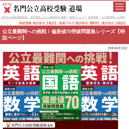
名門公立高校受験道場 - 高校受験における塾講師を厳選
>
最新トレンド
>
高校受験
>
公立最難関への挑戦！偏差値70突破問題集シリーズ【特設ページ】
高校受験
免許皆伝【英語】
道場ブログ
免許皆伝【数学】
免許皆伝【国語】
公立最難関への挑戦！偏差値70突破問題集シリーズ【特
設ページ】
25年06月10日