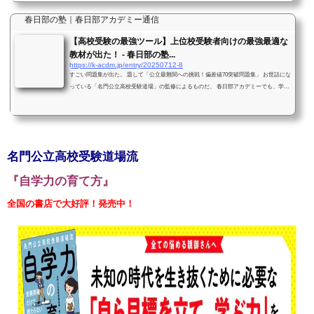
春日部の塾｜春日部アカデミー通信
【高校受験の最強ツール】上位校受験者向けの最強最適な
教材が出た！ - 春日部の塾...
https://k-acdm.jp/entry/20250712-8
すごい問題集が出た。 題して「公立最難関への挑戦！偏差値70突破問題集」 お世話にな
っている「名門公立高校受験道場」の監修によるものだ。 春日部アカデミーでも、学校
選択問題選択校を受験する子たちには、 ２学期以降にこの問題集を使って演習を積ませ
ていく。 もちろん、そのためにはそれまでに中学内容は全て終わらせ、 多少の応用問題
慣れをしておくことが大前提。 でも大丈夫。そのあたりは心配ご無用。 多くの子たちは
夏休み中に中学内容全範囲が終わる予定だからね。 また、タイトルを見て「自分にちゃ
んとこなせるのか？」...
名門公立高校受験道場流
『自学力の育て方』
全国の書店で大好評！発売中！