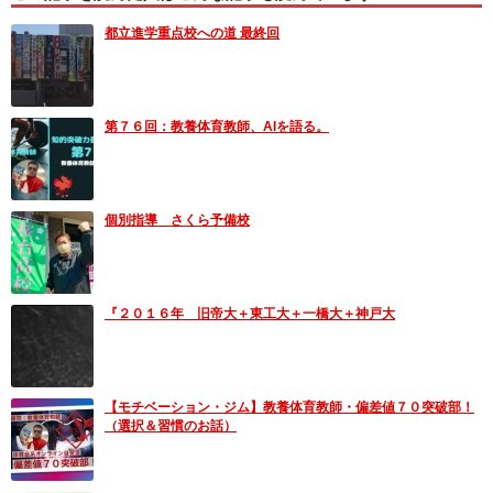
都立進学重点校への道 最終回
第７６回：教養体育教師、AIを語る。
個別指導 さくら予備校
『２０１６年 旧帝大＋東工大＋一橋大＋神戸大
【モチベーション・ジム】教養体育教師・偏差値７０突破部！
（選択＆習慣のお話）