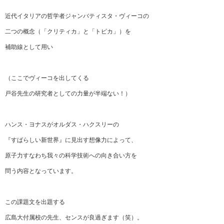
近代イタリアの哲学者ジャンバティスタ・ヴィーコの
二つの概念（「クリティカ」と「トピカ」）を
補助線として用い
（ここでヴィーコを出してくる
戸谷先生の研究者としての力量が半端ない！）
ハンス・ヨナスがオルダス・ハクスリーの
『すばらしい新世界』に見出す想像力によって、
原子力すなわち我々の科学技術への向き合い方を
問う内容となっています。
この課題文を出題する
広島大付属校の先生、センスが良過ぎます（笑）。