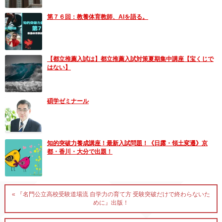
第７６回：教養体育教師、AIを語る。
【都立推薦入試は】都立推薦入試対策夏期集中講座【宝くじで
はない】
碩学ゼミナール
知的突破力養成講座！最新入試問題！《日露・領土変遷》京
都・香川・大分で出題！
« 『名門公立高校受験道場流 自学力の育て方 受験突破だけで終わらないた
めに』出版！