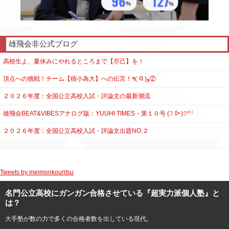
雄飛会非公式ブログ
高校生よ、夏休みにやれるところまで【尽己】を！
頂点への挑戦！チーム【積小為大】への伝言！٩( ᐛ )و②
２０２６年度：全国公立高校入試・評論文の最新潮流
雄飛会BEAT&VIBESアナログ版：YUUHI TIMES・第１０号 (੭ ᐕ)੭*⁾⁾
２０２６年度：全国公立高校入試・評論文出題NO.２
Tweets by meimonkouritsu
名門公立高校にガンガン合格させている『超実力派個人塾』と
は？
大手塾が数の力で多くの合格者数を出している現代。