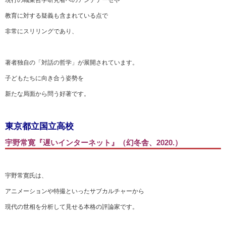
現行の職業哲学研究者へのアンチテーゼや
教育に対する疑義も含まれている点で
非常にスリリングであり、
著者独自の「対話の哲学」が展開されています。
子どもたちに向き合う姿勢を
新たな局面から問う好著です。
東京都立国立高校
宇野常寛『遅いインターネット』（幻冬舎、2020.）
宇野常寛氏は、
アニメーションや特撮といったサブカルチャーから
現代の世相を分析して見せる本格の評論家です。