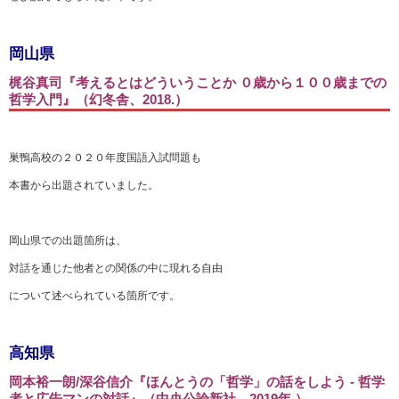
岡山県
梶谷真司『考えるとはどういうことか ０歳から１００歳までの
哲学入門』（幻冬舎、2018.）
巣鴨高校の２０２０年度国語入試問題も
本書から出題されていました。
岡山県での出題箇所は、
対話を通じた他者との関係の中に現れる自由
について述べられている箇所です。
高知県
岡本裕一朗/深谷信介『ほんとうの「哲学」の話をしよう - 哲学
者と広告マンの対話』（中央公論新社、2019年.）