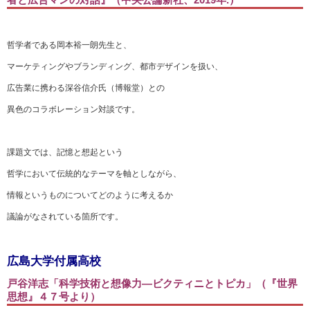
哲学者である岡本裕一朗先生と、
マーケティングやブランディング、都市デザインを扱い、
広告業に携わる深谷信介氏（博報堂）との
異色のコラボレーション対談です。
課題文では、記憶と想起という
哲学において伝統的なテーマを軸としながら、
情報というものについてどのように考えるか
議論がなされている箇所です。
広島大学付属高校
戸谷洋志「科学技術と想像力―ビクティニとトピカ」（『世界
思想』４７
号より）