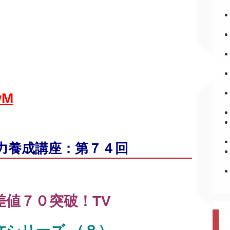
wM
力養成講座：第７４回
差値７０突破！TV