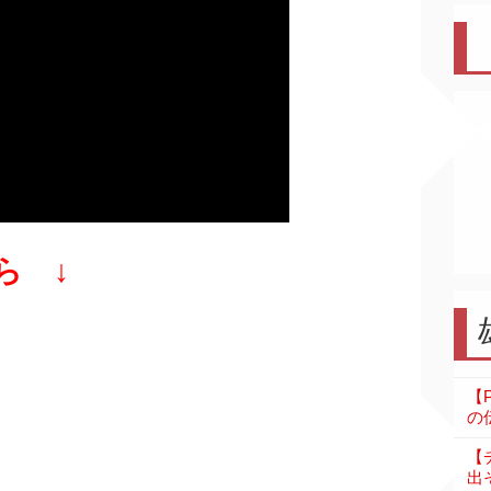
ら ↓
【
の伝
【
出