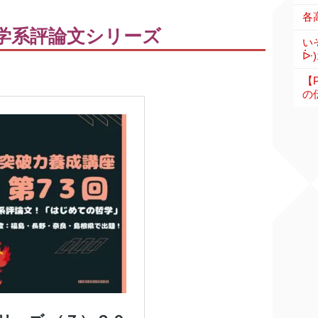
学系評論文シリーズ
い
ᐕ)
【
の伝