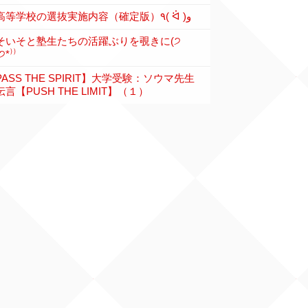
各高等学校の選抜実施内容（確定版）٩( ᐛ )و
そいそと塾生たちの活躍ぶりを覗きに(੭
੭*⁾⁾
PASS THE SPIRIT】大学受験：ソウマ先生
言【PUSH THE LIMIT】（１）