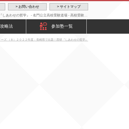
> お問い合わせ
> サイトマップ
高校受験：哲学系評論文シリーズ （８）２０２２年度：長崎県で出題！西研『しあわせの哲学』 - 名門公立高校受験道場 - 高校受験における塾講師を厳選
攻略法
参加塾一覧
リーズ （８）２０２２年度：長崎県で出題！西研『しあわせの哲学』