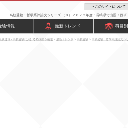
> このサイトについて
受験情報
最新トレンド
科目別
受験道場 - 高校受験における塾講師を厳選
>
最新トレンド
>
高校受験
>
高校受験：哲学系評論文シ