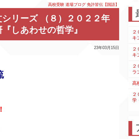
高校受験
道場ブログ
免許皆伝【国語】
シリーズ （８）２０２２年
研『しあわせの哲学』
２
キ
23年03月15日
２
キ
２
ラ
流
高
２
学
！