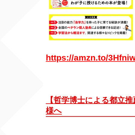
https://amzn.to/3Hfni
【哲学博士による都立推
様へ