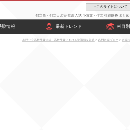
> このサイトについて
都立西・都立日比谷 推薦入試 小論文・作文 模範解答 まとめ
受験情報
最新トレンド
科目別
名門公立高校受験道場 - 高校受験における塾講師を厳選
>
名門道場ブログ
>
道場