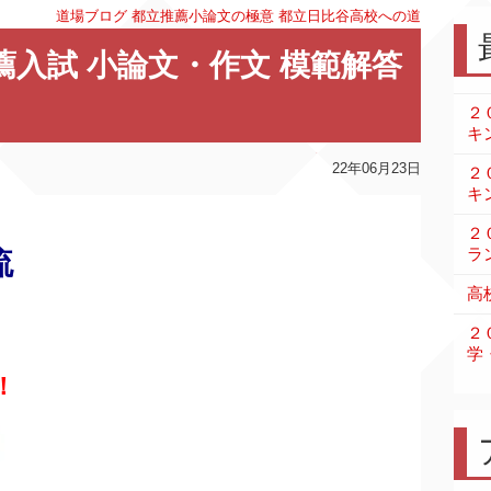
道場ブログ
都立推薦小論文の極意
都立日比谷高校への道
薦入試 小論文・作文 模範解答
２
キ
22年06月23日
２
キ
２
ラ
流
高
２
学
！