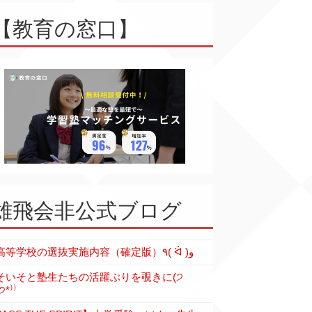
【教育の窓口】
雄飛会非公式ブログ
各高等学校の選抜実施内容（確定版）٩( ᐛ )و
そいそと塾生たちの活躍ぶりを覗きに(੭
੭*⁾⁾