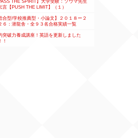
PASS THE SPIRIT】大学受験：ソウマ先生
言【PUSH THE LIMIT】（１）
総合型/学校推薦型・小論文】２０１８ー２
２６：潜龍舎・全９３名合格実績一覧
的突破力養成講座！英語を更新しました
！！