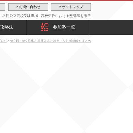
> お問い合わせ
> サイトマップ
 - 名門公立高校受験道場 - 高校受験における塾講師を厳選
攻略法
参加塾一覧
ブログ
>
都立西・都立日比谷 推薦入試 小論文・作文 模範解答 まとめ