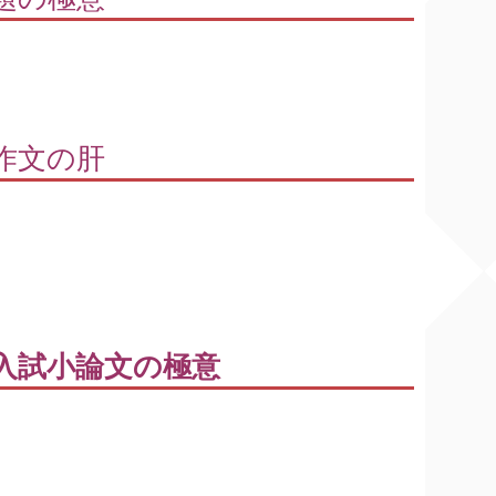
作文の肝
入試小論文の極意