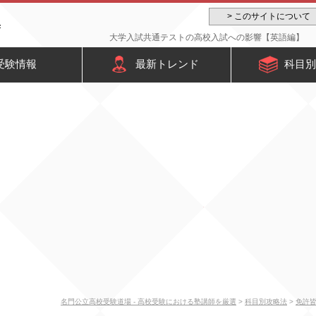
> このサイトについて
大学入試共通テストの高校入試への影響【英語編】 -
受験情報
最新トレンド
科目別
名門公立高校受験道場 - 高校受験における塾講師を厳選
>
科目別攻略法
>
免許