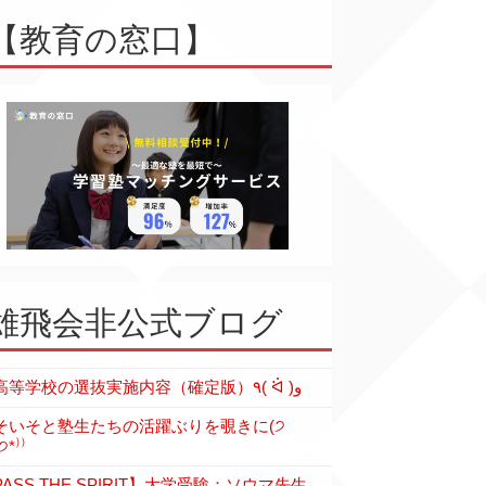
【教育の窓口】
雄飛会非公式ブログ
各高等学校の選抜実施内容（確定版）٩( ᐛ )و
そいそと塾生たちの活躍ぶりを覗きに(੭
੭*⁾⁾
PASS THE SPIRIT】大学受験：ソウマ先生