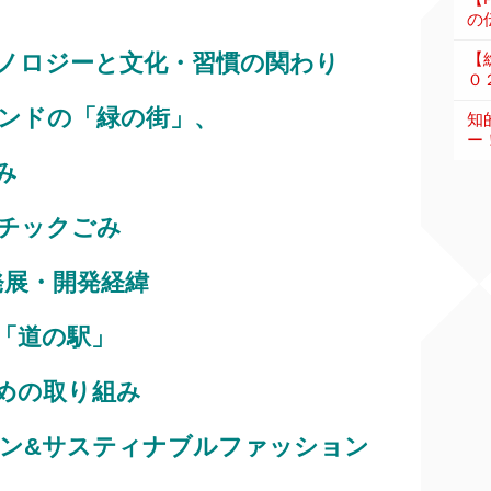
の伝
ノロジーと文化・習慣の関わり
【
０
ンドの「緑の街」、
知
ー
み
チックごみ
発展・開発経緯
「道の駅」
めの取り組み
ン&サスティナブルファッション