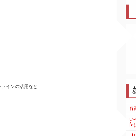
ンラインの活用など
い
ᐕ)
【