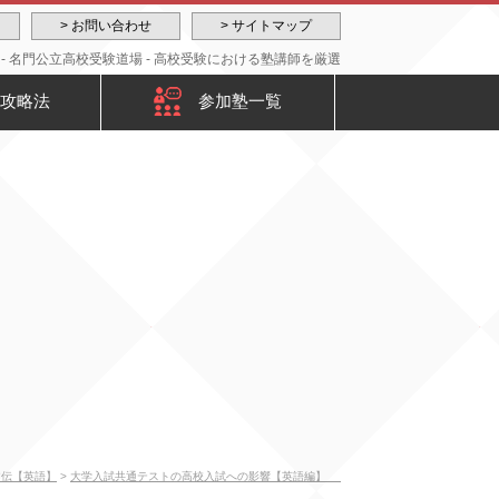
> お問い合わせ
> サイトマップ
 名門公立高校受験道場 - 高校受験における塾講師を厳選
攻略法
参加塾一覧
皆伝【英語】
>
大学入試共通テストの高校入試への影響【英語編】