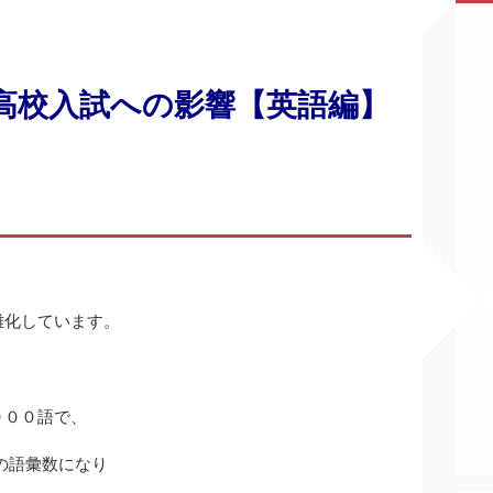
高校入試への影響【英語編】
難化しています。
０００語で、
の語彙数になり