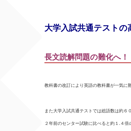
大学入試共通テストの
長文読解問題の難化へ！
教科書の改訂により英語の教科書が一気に
また大学入試共通テストでは総語数は約６
２年前のセンター試験に比べると約１.４倍