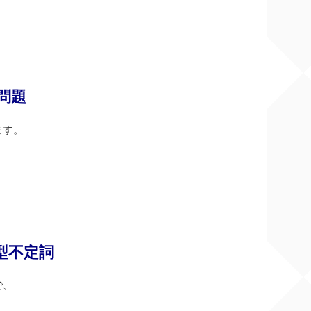
問題
ます。
型不定詞
で、