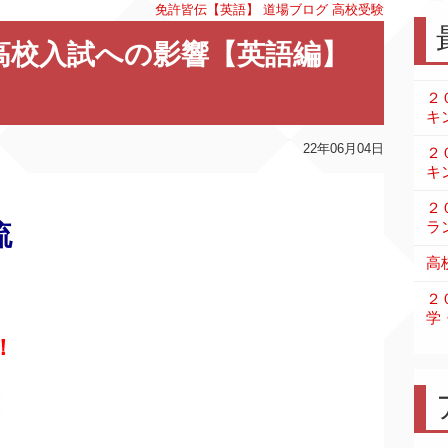
免許皆伝【英語】
道場ブログ
高校受験
高校入試への影響【英語編】
２
キ
22年06月04日
２
キ
２
ラ
流
高
２
学
！