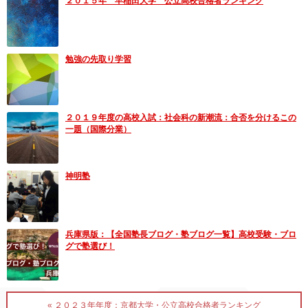
２０１５年 早稲田大学 公立高校合格者ランキング
勉強の先取り学習
２０１９年度の高校入試：社会科の新潮流：合否を分けるこの
一題（国際分業）
神明塾
兵庫県版：【全国塾長ブログ・塾ブログ一覧】高校受験・ブロ
グで塾選び！
« ２０２３年年度：京都大学・公立高校合格者ランキング