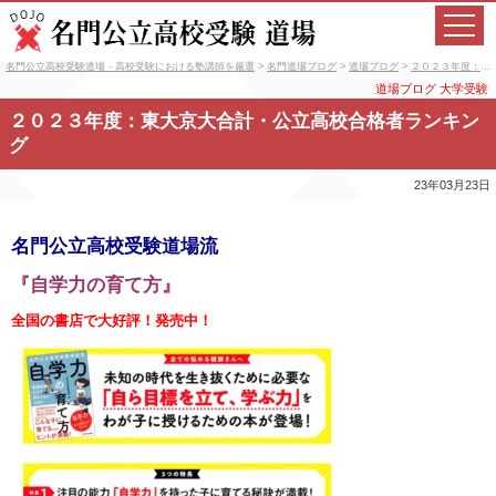
名門公立高校受験道場 - 高校受験における塾講師を厳選
>
名門道場ブログ
>
道場ブログ
>
２０２３年度：東大京大合計・公立高校合格者ランキング
道場ブログ
大学受験
２０２３年度：東大京大合計・公立高校合格者ランキン
グ
23年03月23日
名門公立高校受験道場流
『自学力の育て方』
全国の書店で大好評！発売中！