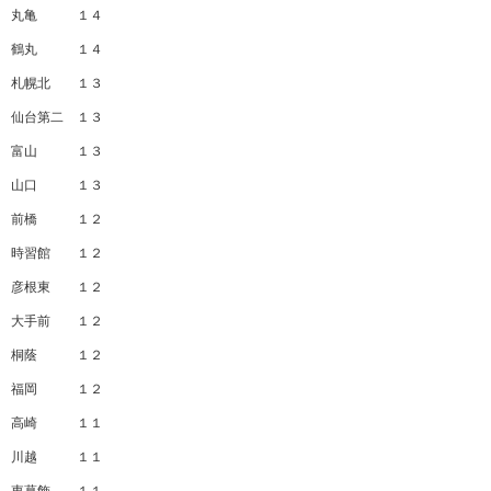
丸亀 １４
鶴丸 １４
札幌北 １３
仙台第二 １３
富山 １３
山口 １３
前橋 １２
時習館 １２
彦根東 １２
大手前 １２
桐蔭 １２
福岡 １２
高崎 １１
川越 １１