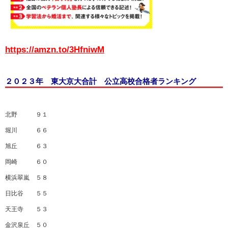
https://amzn.to/3HfniwM
２０２３年 東大京大合計 公立高校合格者ランキング
北野 ９１
堀川 ６６
旭丘 ６３
岡崎 ６０
横浜翠嵐 ５８
日比谷 ５５
天王寺 ５３
金沢泉丘 ５０