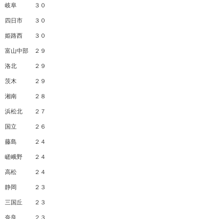
岐阜 ３０
四日市 ３０
姫路西 ３０
富山中部 ２９
洛北 ２９
茨木 ２９
湘南 ２８
浜松北 ２７
国立 ２６
藤島 ２４
嵯峨野 ２４
高松 ２４
静岡 ２３
三国丘 ２３
奈良 ２３