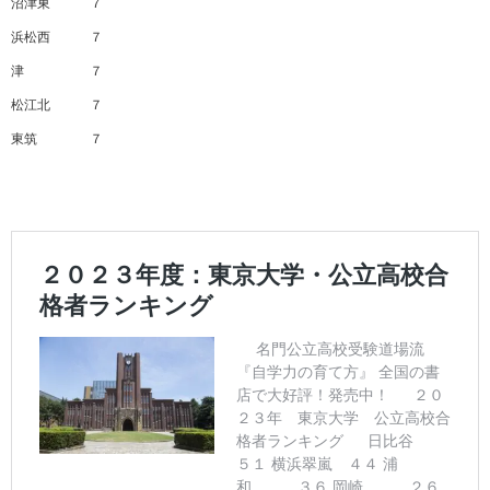
沼津東 ７
浜松西 ７
津 ７
松江北 ７
東筑 ７