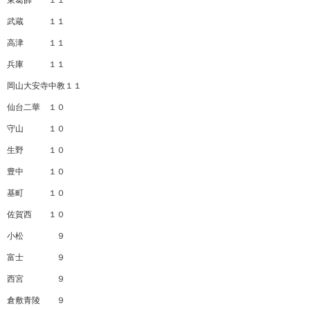
東葛飾 １１
武蔵 １１
高津 １１
兵庫 １１
岡山大安寺中教１１
仙台二華 １０
守山 １０
生野 １０
豊中 １０
基町 １０
佐賀西 １０
小松 ９
富士 ９
西宮 ９
倉敷青陵 ９