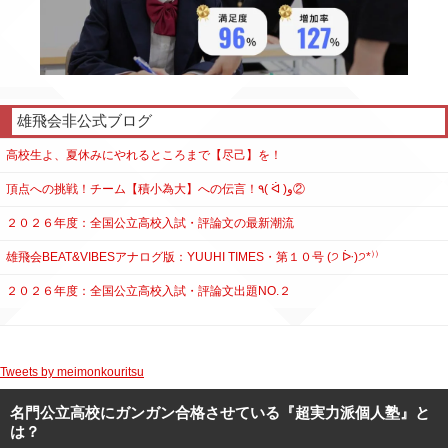
雄飛会非公式ブログ
高校生よ、夏休みにやれるところまで【尽己】を！
頂点への挑戦！チーム【積小為大】への伝言！٩( ᐛ )و②
２０２６年度：全国公立高校入試・評論文の最新潮流
雄飛会BEAT&VIBESアナログ版：YUUHI TIMES・第１０号 (੭ ᐕ)੭*⁾⁾
２０２６年度：全国公立高校入試・評論文出題NO.２
Tweets by meimonkouritsu
名門公立高校にガンガン合格させている『超実力派個人塾』と
は？