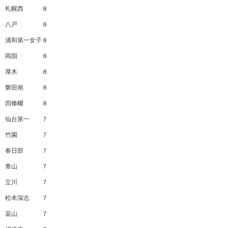
札幌西 ８
八戸 ８
浦和第一女子８
両国 ８
厚木 ８
磐田南 ８
四條畷 ８
仙台第一 ７
竹園 ７
春日部 ７
青山 ７
立川 ７
松本深志 ７
韮山 ７