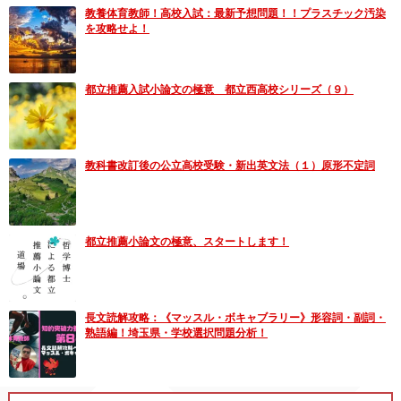
教養体育教師！高校入試：最新予想問題！！プラスチック汚染
を攻略せよ！
都立推薦入試小論文の極意 都立西高校シリーズ（９）
教科書改訂後の公立高校受験・新出英文法（１）原形不定詞
都立推薦小論文の極意、スタートします！
長文読解攻略：《マッスル・ボキャブラリー》形容詞・副詞・
熟語編！埼玉県・学校選択問題分析！