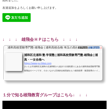
始めました。
友達追加をよろしくお願い申し上げます。
↓ ↓ ↓ 雄飛会ＨＰはこちら ↓ ↓ ↓
浦和高校受験専門塾 雄飛会 | 浦和高校合格 埼玉の高校受験へ徹底指導
18 Posts
51 Shares
3 Users
浦和区北浦和 塾 学習塾 | 浦和高校受験専門塾 雄飛会 | 浦
高・一女合格へ
https://www.yu-hikai.com
さいたま市浦和区北浦和の北浦和駅から徒歩５分浦高通りにあるの浦和高校受験専門塾
雄飛会のページです。小さいながら圧倒的合格実績をもつ個別指導・集団指導のハイブ
リッド自立型学習塾・進学塾です。浦高・一女・大宮へ合格体験談や合格点などの情報
も大手塾より圧倒しています。また大学受験部門・ＡＯ小論部門も開講中！
１分で知る雄飛教育グループはこちら↓ ↓ ↓