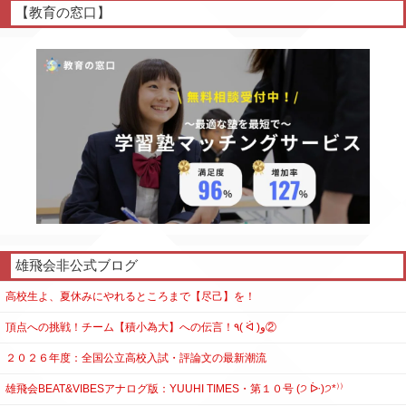
【教育の窓口】
雄飛会非公式ブログ
高校生よ、夏休みにやれるところまで【尽己】を！
頂点への挑戦！チーム【積小為大】への伝言！٩( ᐛ )و②
２０２６年度：全国公立高校入試・評論文の最新潮流
雄飛会BEAT&VIBESアナログ版：YUUHI TIMES・第１０号 (੭ ᐕ)੭*⁾⁾