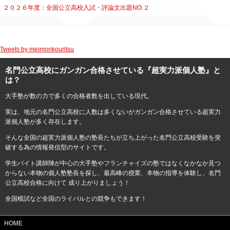
２０２６年度：全国公立高校入試・評論文出題NO.２
Tweets by meimonkouritsu
名門公立高校にガンガン合格させている『超実力派個人塾』と
は？
大手塾が数の力で多くの合格者数を出している現代。
実は、地元の名門公立高校に人数は多くないがガンガン合格させている超実力
派個人塾が多く存在します。
そんな全国の超実力派個人塾の塾長たちが立ち上がった名門公立高校受験を突
破する為の情報発信型のサイトです。
学生バイト講師陣が中心の大手塾やフランチャイズの塾ではなくなかなか見つ
からない本物の個人塾塾長を探し、最高峰の授業、本物の指導を体験し、名門
公立高校合格に向けて 成り上がりましょう！
全国模試など全国のライバルとの競争もできます！
HOME