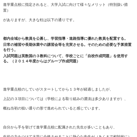
進学重点校に指定されると、大学入試に向けて様々なメリット（特別扱い措
置）
がありますが、大きな柱は以下の通りです。
都内全域から教員を公募し、学習指導・進路指導に優れた教員を配置する。
日常の補習や長期休業中の講習会等を充実させる。そのための必要な予算措置
を行う。
入試問題は英数国の３教科について、学校ごとに「自校作成問題」を使用す
る。（２０１４年度からはグループ作成問題）
進学重点校のしていがスタートしてから１３年が経過しましたが、
上記の３項目については（学校による取り組みの濃淡は多少ありますが）、
概ね当初の狙い通りの形で進められていると感じています。
自分から手を挙げて進学重点校に配属された先生が多いこともあり、
生徒の力をつけて大学に合格させることに熱心な先生が（あくまで相対的に）