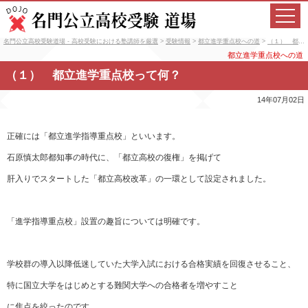
名門公立高校受験道場 - 高校受験における塾講師を厳選
>
受験情報
>
都立進学重点校への道
>
（１） 都立進学重点校って何？
都立進学重点校への道
（１） 都立進学重点校って何？
14年07月02日
正確には「都立進学指導重点校」といいます。
石原慎太郎都知事の時代に、「都立高校の復権」を掲げて
肝入りでスタートした「都立高校改革」の一環として設定されました。
「進学指導重点校」設置の趣旨については明確です。
学校群の導入以降低迷していた大学入試における合格実績を回復させること、
特に国立大学をはじめとする難関大学への合格者を増やすこと
に焦点を絞ったのです。