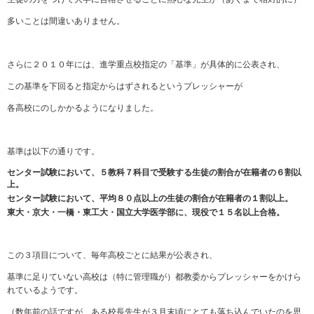
多いことは間違いありません。
さらに２０１０年には、進学重点校指定の「基準」が具体的に公表され、
この基準を下回ると指定からはずされるというプレッシャーが
各高校にのしかかるようになりました。
基準は以下の通りです。
センター試験において、５教科７科目で受験する生徒の割合が在籍者の６割以
上。
センター試験において、平均８０点以上の生徒の割合が在籍者の１割以上。
東大・京大・一橋・東工大・国立大学医学部に、現役で１５名以上合格。
この３項目について、毎年高校ごとに結果が公表され、
基準に足りていない高校は（特に管理職が）都教委からプレッシャーをかけら
れているようです。
（数年前の話ですが、ある校長先生が３月末頃にとても落ち込んでいたのを思