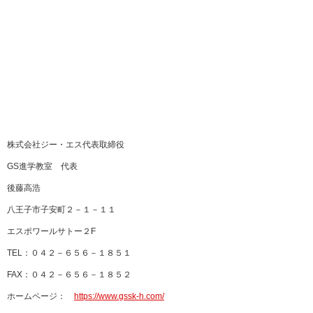
株式会社ジー・エス代表取締役
GS進学教室 代表
後藤高浩
八王子市子安町２－１－１１
エスポワールサトー２F
TEL：０４２－６５６－１８５１
FAX：０４２－６５６－１８５２
ホームページ：
https://www.gssk-h.com/