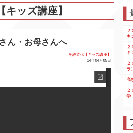
【キッズ講座】
２
キ
さん・お母さんへ
２
キ
免許皆伝【キッズ講座】
14年04月05日
２
ラ
高
２
学