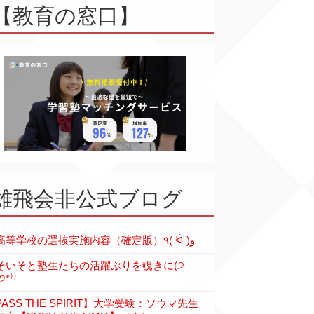
【教育の窓口】
雄飛会非公式ブログ
各高等学校の選抜実施内容（確定版）٩( ᐛ )و
そいそと塾生たちの活躍ぶりを覗きに(੭
੭*⁾⁾
PASS THE SPIRIT】大学受験：ソウマ先生