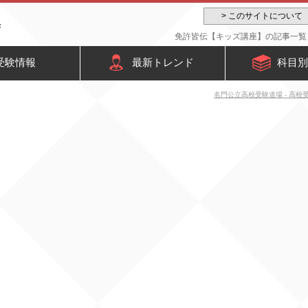
> このサイトについて
免許皆伝【キッズ講座】の記事一覧 
受験情報
最新トレンド
科目別
名門公立高校受験道場 - 高