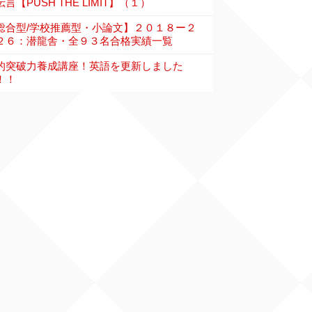
言【PUSH THE LIMIT】（１）
総合型/学校推薦型・小論文】２０１８ー２
２６：潜龍舎・全９３名合格実績一覧
的突破力養成講座！英語を更新しました
！！