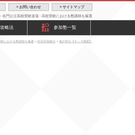
> お問い合わせ
> サイトマップ
- 名門公立高校受験道場 - 高校受験における塾講師を厳選
攻略法
参加塾一覧
校受験における塾講師を厳選
>
科目別攻略法
>
免許皆伝【キッズ講座】