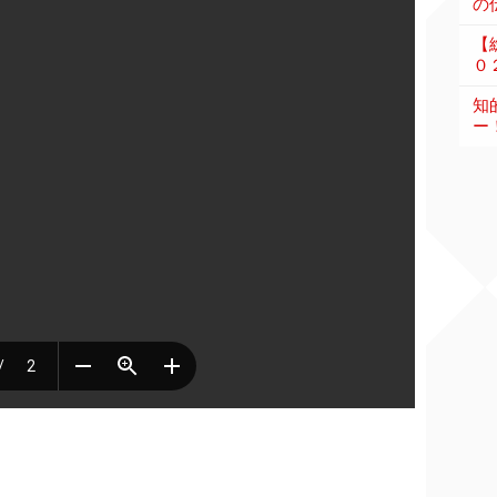
の伝
【
０
知
ー