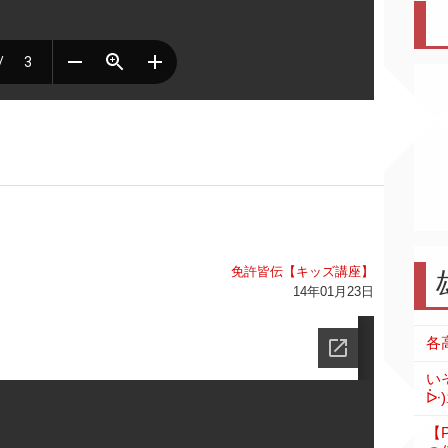
免許皆伝【キッズ講座】
14年01月23日
い
ᐕ)
【