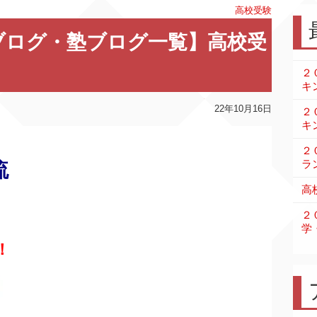
高校受験
ブログ・塾ブログ一覧】高校受
２
キ
22年10月16日
２
キ
２
ラ
流
高
２
学
！