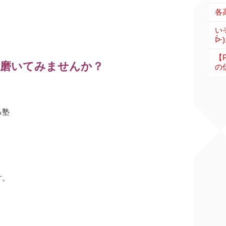
い
ᐕ)
【
を磨いてみませんか？
の伝
る塾
す。