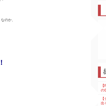
リなのか、
！
【
の伝
【
出