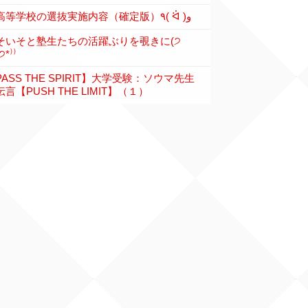
各高等学校の選抜実施内容（確定版）٩( ᐛ )و
そいそと塾生たちの活躍ぶりを覗きに(੭
੭*⁾⁾
PASS THE SPIRIT】大学受験：ソウマ先生
言【PUSH THE LIMIT】（１）