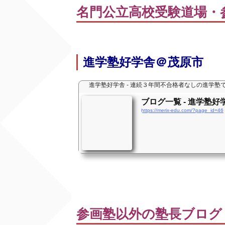
名門公立高校受験道場・
進学塾好学舎＠茂原市
進学塾好学舎 - 連続３年間不合格者なしの進学塾
ブログ一覧 - 進学塾好
https://merix-edu.com/?page_id=46
参画塾以外の塾長ブログ