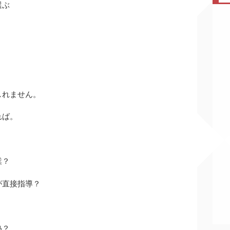
選ぶ
しれません。
れば。
業？
が直接指導？
塾？