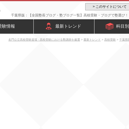
> このサイトについて
千葉県版：【全国塾長ブログ・塾ブログ一覧】高校受験・ブログで塾選び！ -
受験情報
最新トレンド
科目別
名門公立高校受験道場 - 高校受験における塾講師を厳選
>
最新トレンド
>
高校受験
>
千葉県