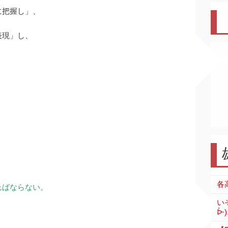
に把握し」、
表現」し、
ればならない。
い
ᐕ)