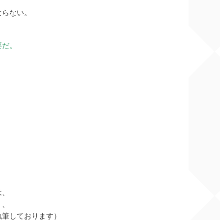
ならない。
要だ。
は、
く、
執筆しております）