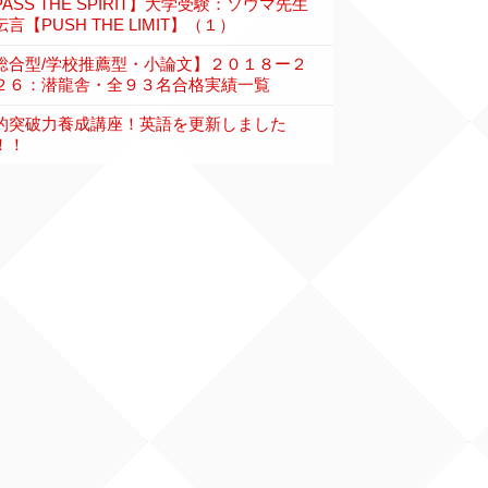
PASS THE SPIRIT】大学受験：ソウマ先生
言【PUSH THE LIMIT】（１）
総合型/学校推薦型・小論文】２０１８ー２
２６：潜龍舎・全９３名合格実績一覧
的突破力養成講座！英語を更新しました
！！