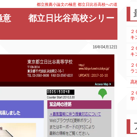
都立推薦小論文の極意
都立日比谷高校への道
極意 都立日比谷高校シリー
２
キ
16年04月12日
２
キ
２
ラ
高
２
学