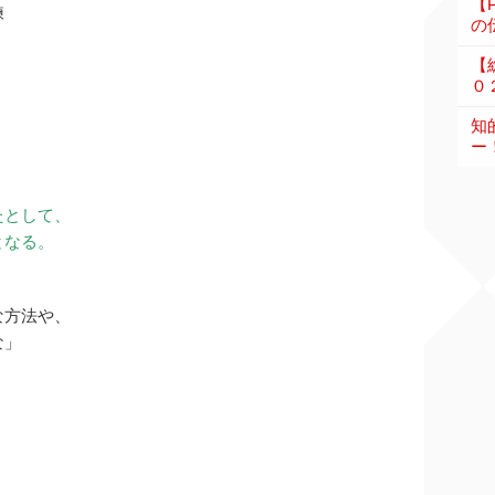
【
練
の伝
【
０
知
ー
たとして、
となる。
な方法や、
な」