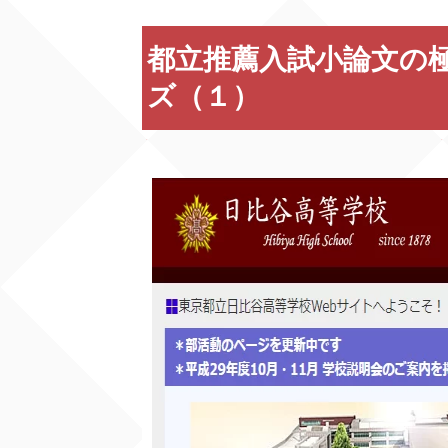
都立推薦入試小論文の
ズ（１）