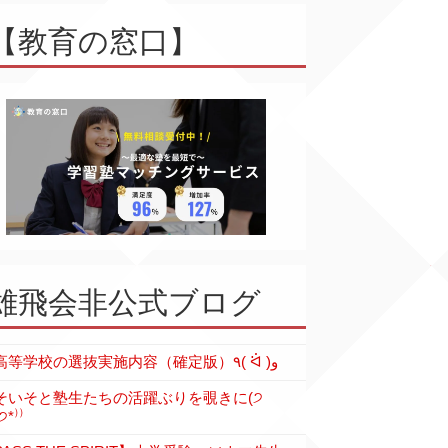
【教育の窓口】
雄飛会非公式ブログ
各高等学校の選抜実施内容（確定版）٩( ᐛ )و
そいそと塾生たちの活躍ぶりを覗きに(੭
੭*⁾⁾