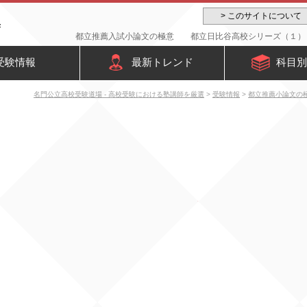
> このサイトについて
都立推薦入試小論文の極意 都立日比谷高校シリーズ（１） -
受験情報
最新トレンド
科目別
名門公立高校受験道場 - 高校受験における塾講師を厳選
>
受験情報
>
都立推薦小論文の