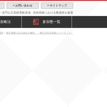
> お問い合わせ
> サイトマップ
 名門公立高校受験道場 - 高校受験における塾講師を厳選
攻略法
参加塾一覧
極意
>
都立推薦入試小論文の極意 都立日比谷高校シリーズ（１）