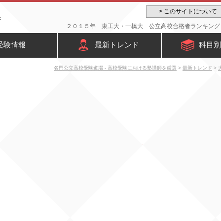
> このサイトについて
２０１５年 東工大・一橋大 公立高校合格者ランキング -
受験情報
最新トレンド
科目別
名門公立高校受験道場 - 高校受験における塾講師を厳選
>
最新トレンド
>