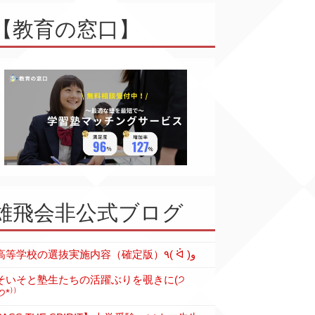
【教育の窓口】
雄飛会非公式ブログ
各高等学校の選抜実施内容（確定版）٩( ᐛ )و
そいそと塾生たちの活躍ぶりを覗きに(੭
੭*⁾⁾