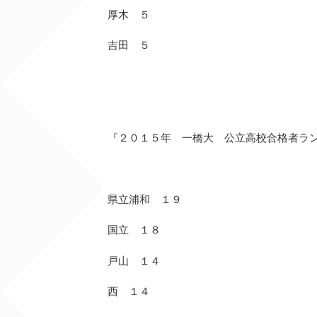
厚木 ５
吉田 ５
『２０１５年 一橋大 公立高校合格者ラ
県立浦和 １９
国立 １８
戸山 １４
西 １４