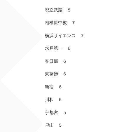
都立武蔵 ８
相模原中教 ７
横浜サイエンス ７
水戸第一 ６
春日部 ６
東葛飾 ６
新宿 ６
川和 ６
宇都宮 ５
戸山 ５