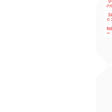
【
の伝
【
０
知
ー