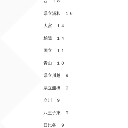
西 １８
県立浦和 １６
大宮 １４
柏陽 １４
国立 １１
青山 １０
県立川越 ９
県立船橋 ９
立川 ９
八王子東 ９
日比谷 ９