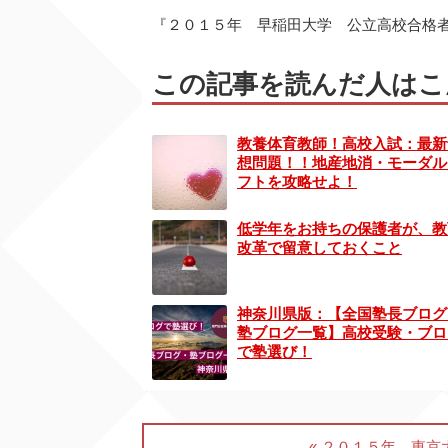
『２０１５年 早稲田大学 公立高校合格
この記事を読んだ人はこ
教養体育教師！高校入試：最新
想問題！！地産地消・モーダル
フトを攻略せよ！
低学年をお持ちの保護者が、教
改革で留意しておくこと
神奈川県版：【全国塾長ブログ
塾ブログ一覧】高校受験・ブロ
で塾選び！
« ２０１５年 東