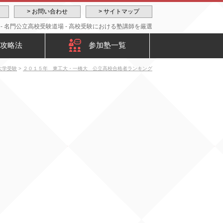
> お問い合わせ
> サイトマップ
 名門公立高校受験道場 - 高校受験における塾講師を厳選
攻略法
参加塾一覧
大学受験
>
２０１５年 東工大・一橋大 公立高校合格者ランキング