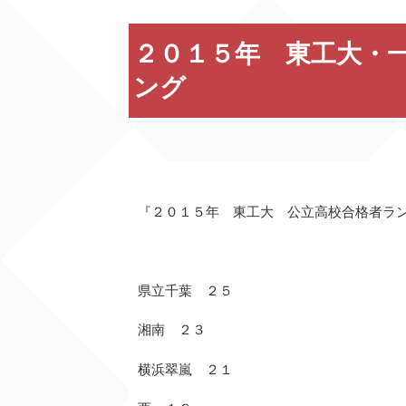
２０１５年 東工大・
ング
『２０１５年 東工大 公立高校合格者ラ
県立千葉 ２５
湘南 ２３
横浜翠嵐 ２１