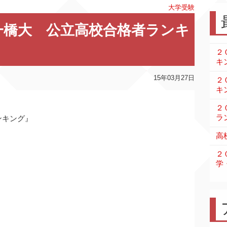
大学受験
一橋大 公立高校合格者ランキ
２
キ
15年03月27日
２
キ
２
ラ
ンキング』
高
２
学