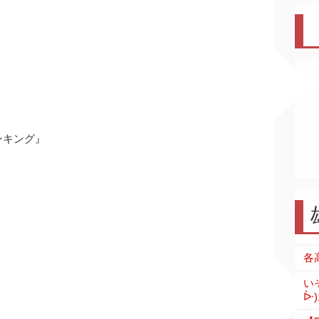
ンキング』
い
ᐕ)