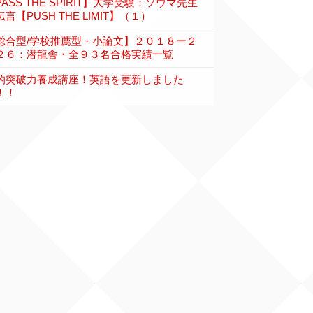
PASS THE SPIRIT】大学受験：ソウマ先生
言【PUSH THE LIMIT】（１）
総合型/学校推薦型・小論文】２０１８ー２
２６：潜龍舎・全９３名合格実績一覧
的突破力養成講座！英語を更新しました
！！