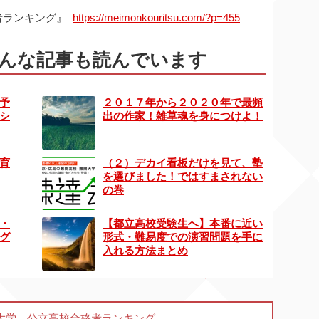
者ランキング』
https://meimonkouritsu.com/?p=455
んな記事も読んでいます
予
２０１７年から２０２０年で最頻
シ
出の作家！雑草魂を身につけよ！
育
（２）デカイ看板だけを見て、塾
を選びました！ではすまされない
の巻
・
【都立高校受験生へ】本番に近い
グ
形式・難易度での演習問題を手に
入れる方法まとめ
京大学 公立高校合格者ランキング