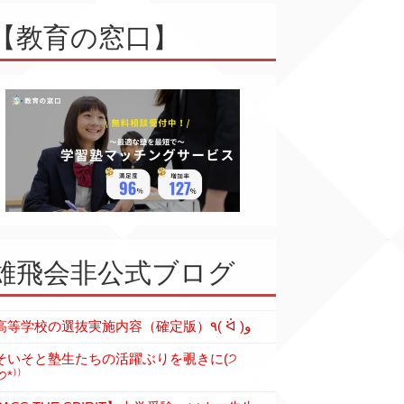
【教育の窓口】
雄飛会非公式ブログ
各高等学校の選抜実施内容（確定版）٩( ᐛ )و
そいそと塾生たちの活躍ぶりを覗きに(੭
੭*⁾⁾