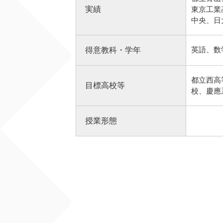
実績
東京工業
中央、日
英語、数
得意教科・学年
都立西高
目標高校等
校、慶應
授業形態