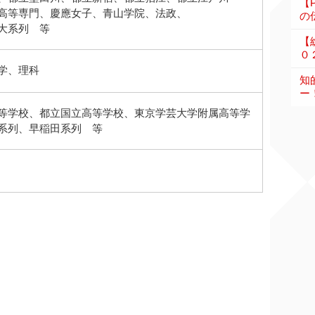
【
高等専門、慶應女子、青山学院、法政、
の伝
大系列 等
【
０
学、理科
知
ー
等学校、都立国立高等学校、東京学芸大学附属高等学
系列、早稲田系列 等