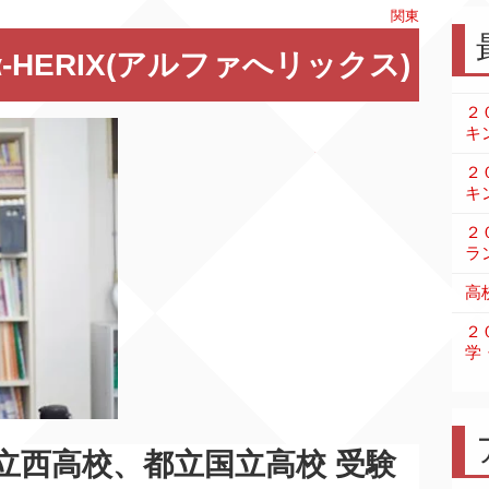
関東
HERIX(アルファへリックス)
２
キ
２
キ
２
ラ
高
２
学
立西高校、都立国立高校 受験