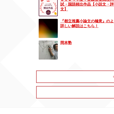
試・国語頻出作品【小説文・評
文】
『都立推薦小論文の極意』のよ
詳しい解説はこちら！
岡本塾