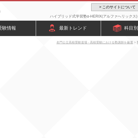
> このサイトについて
ハイブリッド式学習塾α-HERIX(アルファへリックス)
受験情報
最新トレンド
科目別
名門公立高校受験道場 - 高校受験における塾講師を厳選
>