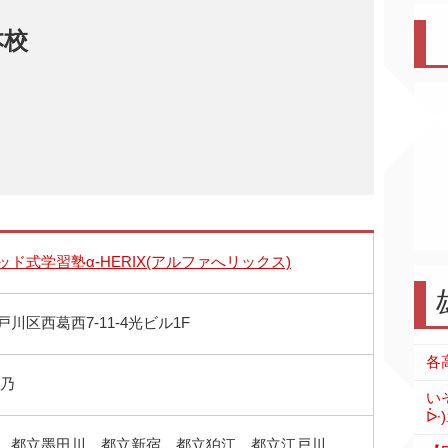
本校
３
ド式学習塾α-HERIX(アルファへリックス)
川区西葛西7-11-4光ビル1F
里乃
い
ᐕ)
、都立墨田川、都立新宿、都立狛江、都立江戸川