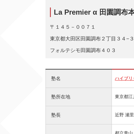
La Premier α 田園調布
〒１４５－００７１
東京都大田区田園調布２丁目３４−
フォルテシモ田園調布４０３
ハイブリッ
塾名
東京都江戸
塾所在地
近野 瀬
塾長
都立青山