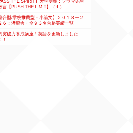
PASS THE SPIRIT】大学受験：ソウマ先生
言【PUSH THE LIMIT】（１）
総合型/学校推薦型・小論文】２０１８ー２
２６：潜龍舎・全９３名合格実績一覧
的突破力養成講座！英語を更新しました
！！