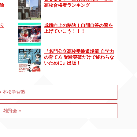
論
高校合格者ランキング
り
成績向上の秘訣！自問自答の質を
上げていこう！！！
『名門公立高校受験道場流 自学力
の育て方 受験突破だけで終わらな
いために』出版！
« 本松学習塾
雄飛会 »