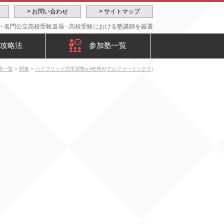
> お問い合わせ
> サイトマップ
 - 名門公立高校受験道場 - 高校受験における塾講師を厳選
攻略法
参加塾一覧
塾一覧
>
関東
>
ハイブリッド式学習塾α-HERIX(アルファへリックス)