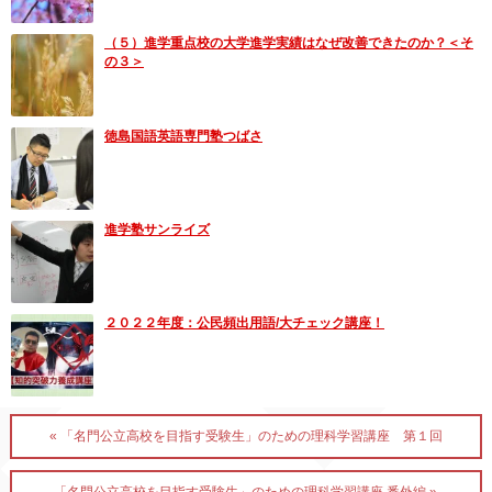
（５）進学重点校の大学進学実績はなぜ改善できたのか？＜そ
の３＞
徳島国語英語専門塾つばさ
進学塾サンライズ
２０２２年度：公民頻出用語/大チェック講座！
« 「名門公立高校を目指す受験生」のための理科学習講座 第１回