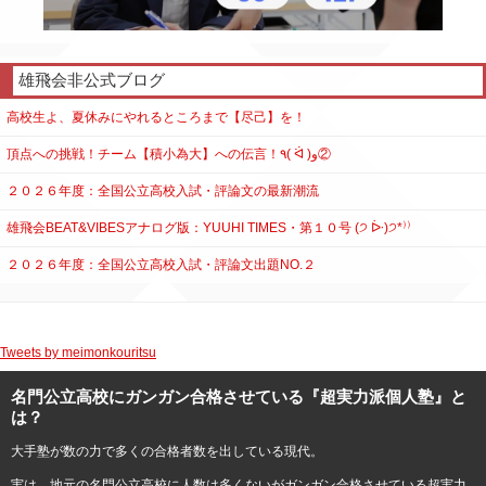
雄飛会非公式ブログ
高校生よ、夏休みにやれるところまで【尽己】を！
頂点への挑戦！チーム【積小為大】への伝言！٩( ᐛ )و②
２０２６年度：全国公立高校入試・評論文の最新潮流
雄飛会BEAT&VIBESアナログ版：YUUHI TIMES・第１０号 (੭ ᐕ)੭*⁾⁾
２０２６年度：全国公立高校入試・評論文出題NO.２
Tweets by meimonkouritsu
名門公立高校にガンガン合格させている『超実力派個人塾』と
は？
大手塾が数の力で多くの合格者数を出している現代。
実は、地元の名門公立高校に人数は多くないがガンガン合格させている超実力