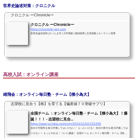
世界史論述対策：クロニクル
クロニクル ーChronicleー
クロニクル ーChronicleー
https://chronicle-yeg.com
世界史論述添削 |さいたま市 | 大学受験 | 個別指導 | 文系受験 | オンライン指導
高校入試：オンライン講座
雄飛会：オンライン毎日塾・チーム【積小為大】
志望校に見合う【格】を育てる【偏差値７０突破サプリ】
全国チーム ：オンライン毎日塾・チーム【積小為大】！爆
誕！！！ - 志望校に見合...
https://www.yu-hikai.net/entry/2024/11/02/152356
自分の可能性を過小評価してはいけない！ もっといける！ 自分の努力を過大評価しては
いけない！ もっとやれる！ ついに爆誕！ 全国チーム オンライン毎日塾・チーム【積小