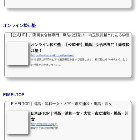
為大】！ １日２０分の学習習慣で爆伸びを！ 名門公立高校を目指すには、まず 範囲の
ある定期テストでブッチぎる必要がある。 範囲のあるテストで仕上げれれないなら 名門
公立高校への合格を 奪取することはできるわけがない。 そして、定期テストで最上位を
奪取するためには ワークの徹底をする必要がある。 そして徹底するためには反復が必要
だ！ 反復するのは...
オンライン松江塾
【公式HP】川高川女合格専門！爆裂松江塾！ - 埼玉県川越市にある学習塾
オンライン松江塾 - 【公式HP】川高川女合格専門！爆裂松
江塾！
https://matsuejuku.net/online/
本科 授業はLINEのビデオ通話機能を使って視聴します。 松江塾は小1～中3まで、全て
の授業が完全オンラインに
EIMEI-TOP
EIMEI-TOP｜浦高・浦和一女・大宮・市立浦和・川高・川女
EIMEI-TOP｜浦高・浦和一女・大宮・市立浦和・川高・川
女
https://eimei-top.jp
難関公立高校受験専門塾