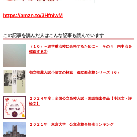
https://amzn.to/3HfniwM
この記事を読んだ人はこんな記事も読んでいます
（１０）～進学重点校に合格するために～ その４ 内申点を
確保する①
都立推薦入試小論文の極意 都立西高校シリーズ（６）
２０２４年度：全国公立高校入試・国語頻出作品【小説文・評
論文】
２０２１年 東京大学 公立高校合格者ランキング