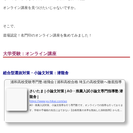
オンライン講座を見つけたいじゃないですか。
そこで、
道場認定！名門印のオンライン講座を集めてみました！
大学受験：オンライン講座
総合型選抜対策・小論文対策：潜龍舎
浦和高校受験専門塾 雄飛会 | 浦和高校合格 埼玉の高校受験へ徹底指導
さいたま | 小論文対策 | AO・推薦入試小論文専門指導塾 潜
龍舎 |
https://www.yu-hikai.com/ao
AO・推薦入試対策、小論文指導を行う専門塾です。オンラインでの指導も行っておりま
す。学校や予備校の先生にはできない【合格答案の水準を熟知した添削指導】から生ま
れる「圧倒的文圧」で合格を勝ち取ります。文章を書く訓練を「まったくしたことがな
い」高校生大歓迎！医学部・看護学部小論文指導も可能！合格実績あります！