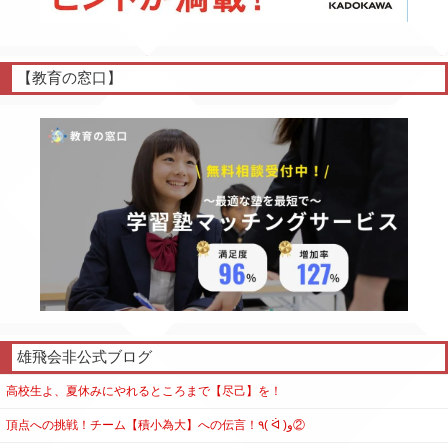
【教育の窓口】
雄飛会非公式ブログ
高校生よ、夏休みにやれるところまで【尽己】を！
頂点への挑戦！チーム【積小為大】への伝言！٩( ᐛ )و②