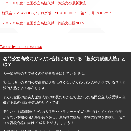
２０２６年度：全国公立高校入試・評論文の最新潮流
雄飛会BEAT&VIBESアナログ版：YUUHI TIMES・第１０号 (੭ ᐕ)੭*⁾⁾
２０２６年度：全国公立高校入試・評論文出題NO.２
Tweets by meimonkouritsu
名門公立高校にガンガン合格させている『超実力派個人塾』と
は？
大手塾が数の力で多くの合格者数を出している現代。
実は、地元の名門公立高校に人数は多くないがガンガン合格させている超実力
派個人塾が多く存在します。
そんな全国の超実力派個人塾の塾長たちが立ち上がった名門公立高校受験を突
破する為の情報発信型のサイトです。
学生バイト講師陣が中心の大手塾やフランチャイズの塾ではなくなかなか見つ
からない本物の個人塾塾長を探し、最高峰の授業、本物の指導を体験し、名門
公立高校合格に向けて 成り上がりましょう！