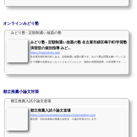
オンラインみどり塾
みどり塾 - 定額制通い放題の塾
みどり塾 - 定額制通い放題の塾 名古屋市緑区鳴子町/学習塾
演習型の個別指導 みど...
https://midorijuku.site
名古屋市緑区鳴子町にある、定額制通い放題の塾です。みどり塾は問題を解いていくな
かで理解や定着をおこなうことをメインにした「個別の演習型指導」の学習塾です。演
習をおこなうには基礎の定着が必要です。基礎基本の定着のために集団授業もおこなっ
ています。こちらは動画配信もしているため好きな時間に受講することが可能です。
都立推薦小論文対策
都立推薦入試小論文道場
都立推薦入試小論文道場
https://senryushadoctoressay.hatenablog.com
都立西・日比谷高校の推薦入試作文・小論文対策を行います。