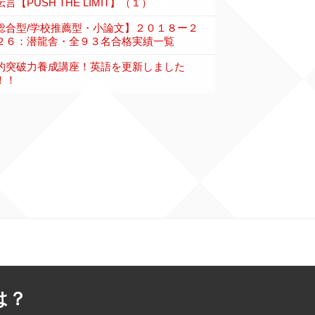
言【PUSH THE LIMIT】（１）
総合型/学校推薦型・小論文】２０１８ー２
２６：潜龍舎・全９３名合格実績一覧
的突破力養成講座！英語を更新しました
！！
は？