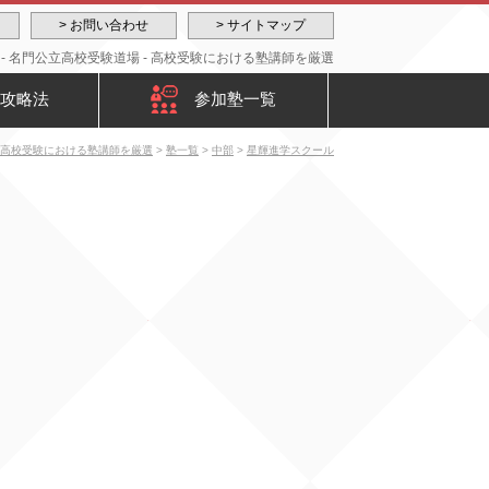
> お問い合わせ
> サイトマップ
- 名門公立高校受験道場 - 高校受験における塾講師を厳選
攻略法
参加塾一覧
- 高校受験における塾講師を厳選
>
塾一覧
>
中部
>
星輝進学スクール