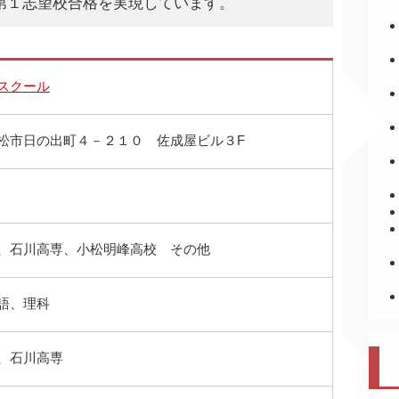
第１志望校合格を実現しています。
スクール
松市日の出町４－２１０ 佐成屋ビル３F
、石川高専、小松明峰高校 その他
語、理科
、石川高専