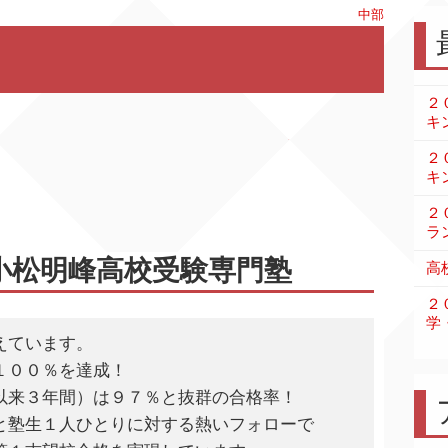
中部
２
キ
２
キ
２
ラ
小松明峰高校受験専門塾
高
２
学
えています。
１００％を達成！
以来３年間）は９７％と抜群の合格率！
と塾生１人ひとりに対する熱いフォローで