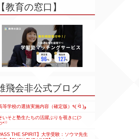
【教育の窓口】
雄飛会非公式ブログ
各高等学校の選抜実施内容（確定版）٩( ᐛ )و
そいそと塾生たちの活躍ぶりを覗きに(੭
੭*⁾⁾
PASS THE SPIRIT】大学受験：ソウマ先生