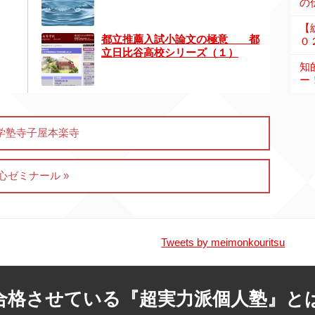
の伝
【
都立推薦入試小論文の極意 都
０
立日比谷高校シリーズ（１）
知
ー
進学塾寺子屋本楽寺
心ゼミナール »
Tweets by meimonkouritsu
合格させている『超実力派個人塾』と