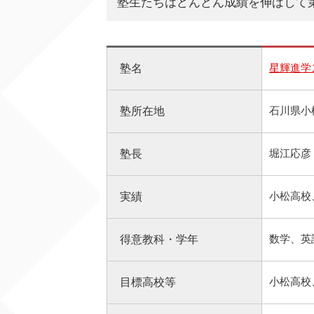
塾生たちはどんどん成績を伸ばして
星輝進学
塾名
石川県小
塾所在地
堀江応彦
塾長
小松高校
実績
数学、英
得意教科・学年
小松高校
目標高校等