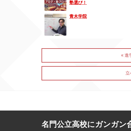
塾選び！
青木学院
« 
立
名門公立高校にガンガン