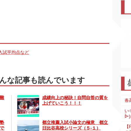
一般入試平均点など
んな記事も読んでいます
難
成績向上の秘訣！自問自答の質を
上げていこう！！！
い
ᐕ)
塾
都立推薦入試小論文の極意 都立
【
で
日比谷高校シリーズ（５-１）