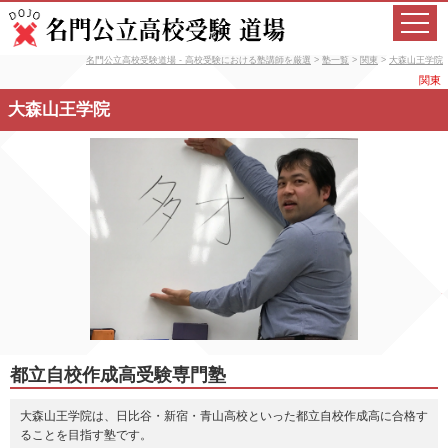
名門公立高校受験道場 - 高校受験における塾講師を厳選
>
塾一覧
>
関東
>
大森山王学院
関東
大森山王学院
都立自校作成高受験専門塾
大森山王学院は、日比谷・新宿・青山高校といった都立自校作成高に合格す
ることを目指す塾です。