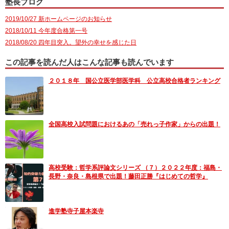
塾長ブログ
2019/10/27 新ホームページのお知らせ
2018/10/11 今年度合格第一号
2018/08/20 四年目突入。望外の幸せを感じた日
この記事を読んだ人はこんな記事も読んでいます
２０１８年 国公立医学部医学科 公立高校合格者ランキング
全国高校入試問題におけるあの「売れっ子作家」からの出題！
高校受験：哲学系評論文シリーズ （７）２０２２年度：福島・
長野・奈良・島根県で出題！藤田正勝『はじめての哲学』
進学塾寺子屋本楽寺