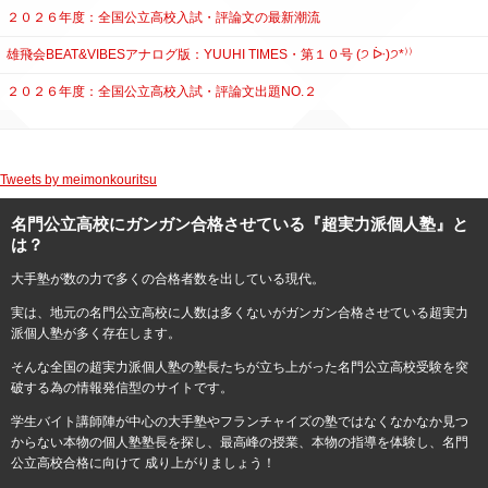
２０２６年度：全国公立高校入試・評論文の最新潮流
雄飛会BEAT&VIBESアナログ版：YUUHI TIMES・第１０号 (੭ ᐕ)੭*⁾⁾
２０２６年度：全国公立高校入試・評論文出題NO.２
Tweets by meimonkouritsu
名門公立高校にガンガン合格させている『超実力派個人塾』と
は？
大手塾が数の力で多くの合格者数を出している現代。
実は、地元の名門公立高校に人数は多くないがガンガン合格させている超実力
派個人塾が多く存在します。
そんな全国の超実力派個人塾の塾長たちが立ち上がった名門公立高校受験を突
破する為の情報発信型のサイトです。
学生バイト講師陣が中心の大手塾やフランチャイズの塾ではなくなかなか見つ
からない本物の個人塾塾長を探し、最高峰の授業、本物の指導を体験し、名門
公立高校合格に向けて 成り上がりましょう！