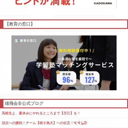
【教育の窓口】
雄飛会非公式ブログ
高校生よ、夏休みにやれるところまで【尽己】を！
頂点への挑戦！チーム【積小為大】への伝言！٩( ᐛ )و②