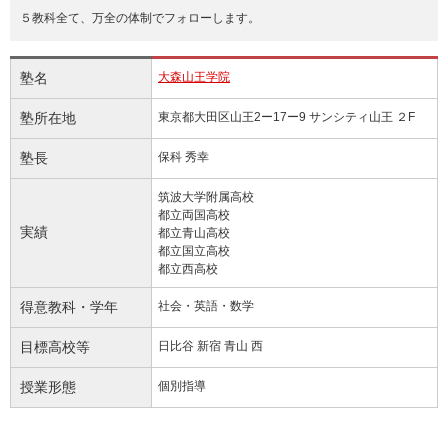
５教科全て、万全の体制でフォローします。
塾名
大森山王学院
塾所在地
東京都大田区山王2ー17ー9 サンシティ山王 ２F
塾長
保科 秀幸
筑波大学附属高校
都立両国高校
実績
都立青山高校
都立国立高校
都立西高校
得意教科・学年
社会・英語・数学
目標高校等
日比谷 新宿 青山 西
授業形態
個別指導